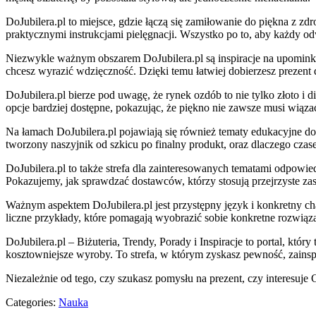
DoJubilera.pl to miejsce, gdzie łączą się zamiłowanie do piękna z 
praktycznymi instrukcjami pielęgnacji. Wszystko po to, aby każdy 
Niezwykle ważnym obszarem DoJubilera.pl są inspiracje na upominki. 
chcesz wyrazić wdzięczność. Dzięki temu łatwiej dobierzesz prezent d
DoJubilera.pl bierze pod uwagę, że rynek ozdób to nie tylko złoto i d
opcje bardziej dostępne, pokazując, że piękno nie zawsze musi wiąz
Na łamach DoJubilera.pl pojawiają się również tematy edukacyjne do
tworzony naszyjnik od szkicu po finalny produkt, oraz dlaczego czas
DoJubilera.pl to także strefa dla zainteresowanych tematami odpowi
Pokazujemy, jak sprawdzać dostawców, którzy stosują przejrzyste zas
Ważnym aspektem DoJubilera.pl jest przystępny język i konkretny cha
liczne przykłady, które pomagają wyobrazić sobie konkretne rozwiąza
DoJubilera.pl – Biżuteria, Trendy, Porady i Inspiracje to portal, kt
kosztowniejsze wyroby. To strefa, w którym zyskasz pewność, zainspi
Niezależnie od tego, czy szukasz pomysłu na prezent, czy interesuje C
Categories:
Nauka