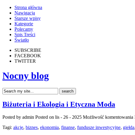
Strona główna
Nawigacja
Starsze wpisy
Kategorie
Polecamy
Spis Treści
Światło
SUBSCRIBE
FACEBOOK
TWITTER
Nocny blog
Biżuteria i Ekologia i Etyczna Moda
Posted by admin
Posted on lis - 26 - 2025
Możliwość komentowania
Tagi:
akcje
,
biznes
,
ekonomia
,
finanse
,
fundusze inwestycyjne
,
giełda