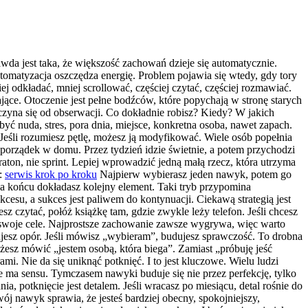
wda jest taka, że większość zachowań dzieje się automatycznie.
Automatyzacja oszczędza energię. Problem pojawia się wtedy, gdy tory
ej odkładać, mniej scrollować, częściej czytać, częściej rozmawiać.
jące. Otoczenie jest pełne bodźców, które popychają w stronę starych
zaczyna się od obserwacji. Co dokładnie robisz? Kiedy? W jakich
yć nuda, stres, pora dnia, miejsce, konkretna osoba, nawet zapach.
Jeśli rozumiesz pętlę, możesz ją modyfikować. Wiele osób popełnia
, porządek w domu. Przez tydzień idzie świetnie, a potem przychodzi
raton, nie sprint. Lepiej wprowadzić jedną małą rzecz, która utrzyma
e:
serwis krok po kroku
Najpierw wybierasz jeden nawyk, potem go
 na końcu dokładasz kolejny element. Taki tryb przypomina
kcesu, a sukces jest paliwem do kontynuacji. Ciekawą strategią jest
sz czytać, połóż książkę tam, gdzie zwykle leży telefon. Jeśli chcesz
od swoje cele. Najprostsze zachowanie zawsze wygrywa, więc warto
ujesz opór. Jeśli mówisz „wybieram”, budujesz sprawczość. To drobna
esz mówić „jestem osobą, która biega”. Zamiast „próbuję jeść
i. Nie da się uniknąć potknięć. I to jest kluczowe. Wielu ludzi
ie ma sensu. Tymczasem nawyki buduje się nie przez perfekcję, tylko
a, potknięcie jest detalem. Jeśli wracasz po miesiącu, detal rośnie do
j nawyk sprawia, że jesteś bardziej obecny, spokojniejszy,