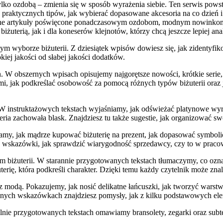
ylko ozdobą – zmienia się w sposób wyrażenia siebie. Ten serwis powsta
praktycznych tipów, jak wybierać dopasowane akcesoria na co dzień i 
ane artykuły poświęcone ponadczasowym ozdobom, modnym nowinkom, a
żuterią, jak i dla koneserów klejnotów, którzy chcą jeszcze lepiej an
m wyborze biżuterii. Z dziesiątek wpisów dowiesz się, jak zidentyfik
ej jakości od słabej jakości dodatków.
 obszernych wpisach opisujemy najgorętsze nowości, krótkie serie, a
i, jak podkreślać osobowość za pomocą różnych typów biżuterii oraz 
i. W instruktażowych tekstach wyjaśniamy, jak odświeżać platynowe wyr
ia zachowała blask. Znajdziesz tu także sugestie, jak organizować swo
y, jak mądrze kupować biżuterię na prezent, jak dopasować symbolicz
u wskazówki, jak sprawdzić wiarygodność sprzedawcy, czy to w pracown
m biżuterii. W starannie przygotowanych tekstach tłumaczymy, co ozna
terię, która podkreśli charakter. Dzięki temu każdy czytelnik może znal
z modą. Pokazujemy, jak nosić delikatne łańcuszki, jak tworzyć warstwo
ycznych wskazówkach znajdziesz pomysły, jak z kilku podstawowych e
nie przygotowanych tekstach omawiamy bransolety, zegarki oraz subtel