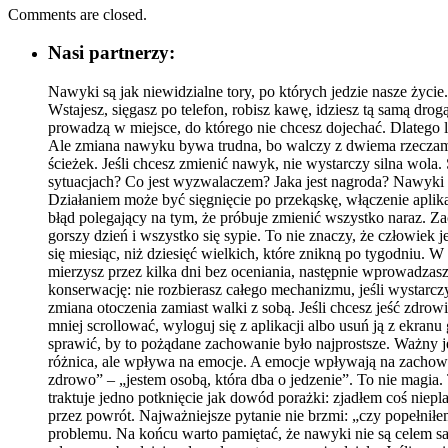
Comments are closed.
Nasi partnerzy:
Nawyki są jak niewidzialne tory, po których jedzie nasze życi
Wstajesz, sięgasz po telefon, robisz kawę, idziesz tą samą dro
prowadzą w miejsce, do którego nie chcesz dojechać. Dlatego lu
Ale zmiana nawyku bywa trudna, bo walczy z dwiema rzeczami na
ścieżek. Jeśli chcesz zmienić nawyk, nie wystarczy silna wola.
sytuacjach? Co jest wyzwalaczem? Jaka jest nagroda? Nawyki cz
Działaniem może być sięgnięcie po przekąskę, włączenie aplik
błąd polegający na tym, że próbuje zmienić wszystko naraz. Za
gorszy dzień i wszystko się sypie. To nie znaczy, że człowiek 
się miesiąc, niż dziesięć wielkich, które znikną po tygodniu
mierzysz przez kilka dni bez oceniania, następnie wprowadzasz
konserwację: nie rozbierasz całego mechanizmu, jeśli wystarczy
zmiana otoczenia zamiast walki z sobą. Jeśli chcesz jeść zdrowi
mniej scrollować, wyloguj się z aplikacji albo usuń ją z ekr
sprawić, by to pożądane zachowanie było najprostsze. Ważny j
różnica, ale wpływa na emocje. A emocje wpływają na zachowa
zdrowo” – „jestem osobą, która dba o jedzenie”. To nie magia.
traktuje jedno potknięcie jak dowód porażki: zjadłem coś niep
przez powrót. Najważniejsze pytanie nie brzmi: „czy popełniłem 
problemu. Na końcu warto pamiętać, że nawyki nie są celem sam