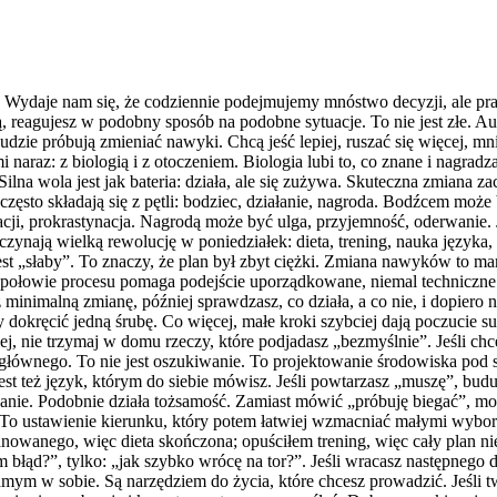
e. Wydaje nam się, że codziennie podejmujemy mnóstwo decyzji, ale pra
gą, reagujesz w podobny sposób na podobne sytuacje. To nie jest złe. 
dzie próbują zmieniać nawyki. Chcą jeść lepiej, ruszać się więcej, mni
raz: z biologią i z otoczeniem. Biologia lubi to, co znane i nagradza
 Silna wola jest jak bateria: działa, ale się zużywa. Skuteczna zmiana 
ęsto składają się z pętli: bodziec, działanie, nagroda. Bodźcem może b
acji, prokrastynacja. Nagrodą może być ulga, przyjemność, oderwanie. 
czynają wielką rewolucję w poniedziałek: dieta, trening, nauka języka
jest „słaby”. To znaczy, że plan był zbyt ciężki. Zmiana nawyków to ma
. W połowie procesu pomaga podejście uporządkowane, niemal techniczn
 minimalną zmianę, później sprawdzasz, co działa, a co nie, i dopiero
 dokręcić jedną śrubę. Co więcej, małe kroki szybciej dają poczucie su
ej, nie trzymaj w domu rzeczy, które podjadasz „bezmyślnie”. Jeśli chce
anu głównego. To nie jest oszukiwanie. To projektowanie środowiska p
est też język, którym do siebie mówisz. Jeśli powtarzasz „muszę”, bud
nie. Podobnie działa tożsamość. Zamiast mówić „próbuję biegać”, moż
 To ustawienie kierunku, który potem łatwiej wzmacniać małymi wyboram
lanowanego, więc dieta skończona; opuściłem trening, więc cały plan n
błąd?”, tylko: „jak szybko wrócę na tor?”. Jeśli wracasz następnego dni
ym w sobie. Są narzędziem do życia, które chcesz prowadzić. Jeśli twó