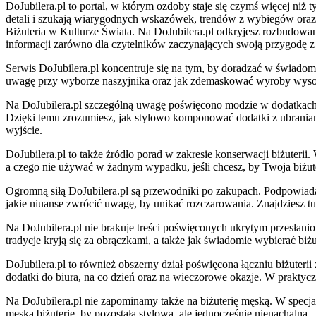
DoJubilera.pl to portal, w którym ozdoby staje się czymś więcej niż t
detali i szukają wiarygodnych wskazówek, trendów z wybiegów oraz 
Biżuteria w Kulturze Świata. Na DoJubilera.pl odkryjesz rozbudow
informacji zarówno dla czytelników zaczynających swoją przygodę z bi
Serwis DoJubilera.pl koncentruje się na tym, by doradzać w świadomy
uwagę przy wyborze naszyjnika oraz jak zdemaskować wyroby wysoki
Na DoJubilera.pl szczególną uwagę poświęcono modzie w dodatkach. W
Dzięki temu zrozumiesz, jak stylowo komponować dodatki z ubraniam
wyjście.
DoJubilera.pl to także źródło porad w zakresie konserwacji biżuteri
a czego nie używać w żadnym wypadku, jeśli chcesz, by Twoja biżuter
Ogromną siłą DoJubilera.pl są przewodniki po zakupach. Podpowiadam
jakie niuanse zwrócić uwagę, by unikać rozczarowania. Znajdziesz t
Na DoJubilera.pl nie brakuje treści poświęconych ukrytym przesłanio
tradycje kryją się za obrączkami, a także jak świadomie wybierać biżu
DoJubilera.pl to również obszerny dział poświęcona łączniu biżuterii 
dodatki do biura, na co dzień oraz na wieczorowe okazje. W prakt
Na DoJubilera.pl nie zapominamy także na biżuterię męską. W specjal
męską biżuterię, by pozostała stylowa, ale jednocześnie nienachalna.