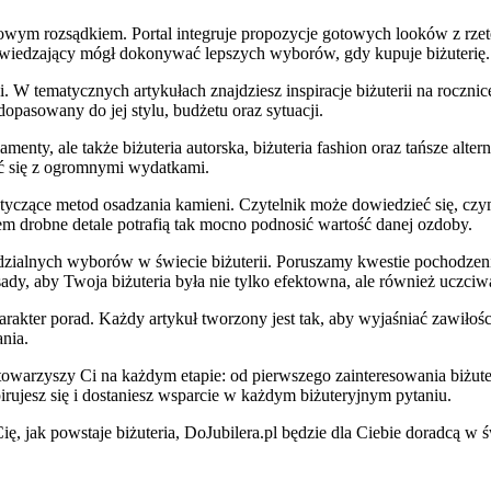
zdrowym rozsądkiem. Portal integruje propozycje gotowych looków z rz
odwiedzający mógł dokonywać lepszych wyborów, gdy kupuje biżuterię.
W tematycznych artykułach znajdziesz inspiracje biżuterii na rocznicę
opasowany do jej stylu, budżetu oraz sytuacji.
iamenty, ale także biżuteria autorska, biżuteria fashion oraz tańsze alt
ać się z ogromnymi wydatkami.
tyczące metod osadzania kamieni. Czytelnik może dowiedzieć się, czym
em drobne detale potrafią tak mocno podnosić wartość danej ozdoby.
edzialnych wyborów w świecie biżuterii. Poruszamy kwestie pochodzeni
ady, aby Twoja biżuteria była nie tylko efektowna, ale również uczciw
rakter porad. Każdy artykuł tworzony jest tak, aby wyjaśniać zawiłości
nia.
óry towarzyszy Ci na każdym etapie: od pierwszego zainteresowania biż
rujesz się i dostaniesz wsparcie w każdym biżuteryjnym pytaniu.
ię, jak powstaje biżuteria, DoJubilera.pl będzie dla Ciebie doradcą w 