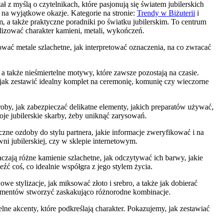
ł z myślą o czytelnikach, które pasjonują się światem jubilerskich
na wyjątkowe okazje. Kategorie na stronie:
Trendy w Biżuterii
i
 także praktyczne poradniki po światku jubilerskim. To centrum
alizować charakter kamieni, metali, wykończeń.
ować metale szlachetne, jak interpretować oznaczenia, na co zwracać
 także nieśmiertelne motywy, które zawsze pozostają na czasie.
jak zestawić idealny komplet na ceremonię, komunię czy wieczorne
oby, jak zabezpieczać delikatne elementy, jakich preparatów używać,
je jubilerskie skarby, żeby uniknąć zarysowań.
ne ozdoby do stylu partnera, jakie informacje zweryfikować i na
i jubilerskiej, czy w sklepie internetowym.
czają różne kamienie szlachetne, jak odczytywać ich barwy, jakie
eźć coś, co idealnie współgra z jego stylem życia.
we stylizacje, jak miksować złoto i srebro, a także jak dobierać
lementów stworzyć zaskakująco różnorodne kombinacje.
ne akcenty, które podkreślają charakter. Pokazujemy, jak zestawiać