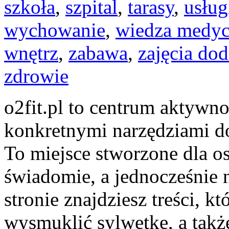
szkoła
,
szpital
,
tarasy
,
usług
wychowanie
,
wiedza medy
wnętrz
,
zabawa
,
zajęcia do
zdrowie
o2fit.pl to centrum aktywno
konkretnymi narzędziami do
To miejsce stworzone dla os
świadomie, a jednocześnie n
stronie znajdziesz treści, 
wysmuklić sylwetkę, a takż