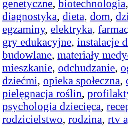
genetyczne
,
biotechnologia
diagnostyka
,
dieta
,
dom
,
dz
egzaminy
,
elektryka
,
farmac
gry edukacyjne
,
instalacje
budowlane
,
materiały medy
mieszkanie
,
odchudzanie
,
o
dziećmi
,
opieka społeczna
,
pielęgnacja roślin
,
profilak
psychologia dziecięca
,
rece
rodzicielstwo
,
rodzina
,
rtv 