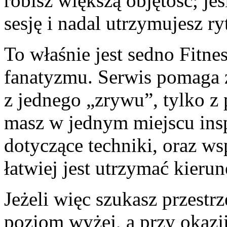
robisz większą objętość; jeś
sesję i nadal utrzymujesz ry
To właśnie jest sedno Fitne
fanatyzmu. Serwis pomaga zr
z jednego „zrywu”, tylko z
masz w jednym miejscu insp
dotyczące techniki, oraz ws
łatwiej jest utrzymać kierun
Jeżeli więc szukasz przestr
poziom wyżej, a przy okazji 